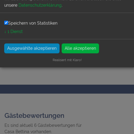
unsere
Datenschutzerklärung
.
Speichern von Statistiken
Lage
↓
1
Dienst
bis 1 KM vom Strand
in Meernähe
Ausgewählte akzeptieren
Alle akzeptieren
Realisiert mit Klaro!
Gästebewertungen
Es sind aktuell 6 Gästebewertungen für
Casa Bettina vorhanden.