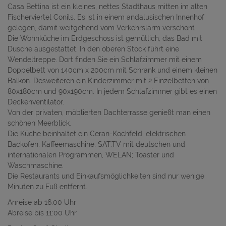
Casa Bettina ist ein kleines, nettes Stadthaus mitten im alten
Fischerviertel Conils. Es ist in einem andalusischen Innenhof
gelegen, damit weitgehend vom Verkehrslärm verschont.
Die Wohnküche im Erdgeschoss ist gemütlich, das Bad mit
Dusche ausgestattet. In den oberen Stock führt eine
Wendeltreppe. Dort finden Sie ein Schlafzimmer mit einem
Doppelbett von 140cm x 200cm mit Schrank und einem kleinen
Balkon. Desweiteren ein Kinderzimmer mit 2 Einzelbetten von
80x180cm und 90x190cm. In jedem Schlafzimmer gibt es einen
Deckenventilator.
Von der privaten, möblierten Dachterrasse genießt man einen
schönen Meerblick.
Die Küche beinhaltet ein Ceran-Kochfeld, elektrischen
Backofen, Kaffeemaschine, SAT.TV mit deutschen und
internationalen Programmen, WELAN; Toaster und
Waschmaschine.
Die Restaurants und Einkaufsmöglichkeiten sind nur wenige
Minuten zu Fuß entfernt.
Anreise ab 16:00 Uhr
Abreise bis 11:00 Uhr