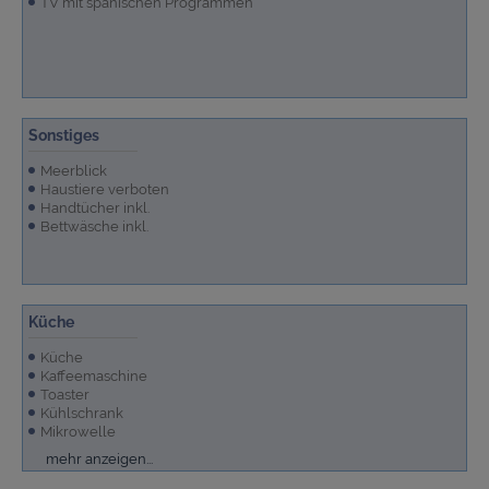
TV mit spanischen Programmen
Sonstiges
Meerblick
Haustiere verboten
Handtücher inkl.
Bettwäsche inkl.
Küche
Küche
Kaffeemaschine
Toaster
Kühlschrank
Mikrowelle
Cerankochfeld
Waschmaschine
Backofen
mehr anzeigen...