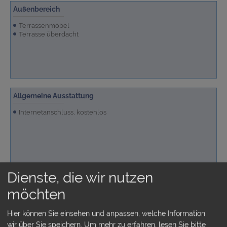
Außenbereich
Terrassenmöbel
Terrasse überdacht
Allgemeine Ausstattung
Internetanschluss, kostenlos
Dienste, die wir nutzen
Badezimmer
möchten
1 Duschbad
Hier können Sie einsehen und anpassen, welche Information
wir über Sie speichern.
Um mehr zu erfahren, lesen Sie bitte