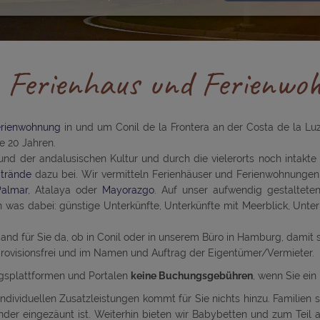
n Ferienhaus und Ferienwoh
erienwohnung
in und um Conil de la Frontera an der Costa de la Luz 
le 20 Jahren.
und der andalusischen Kultur und durch die vielerorts noch intakt
trände
dazu bei. Wir vermitteln Ferienhäuser und Ferienwohnunge
Palmar
, Atalaya oder
Mayorazgo
. Auf unser aufwendig gestaltet
den was dabei: günstige Unterkünfte, Unterkünfte mit Meerblick, Unter
emand für Sie da, ob in Conil oder in unserem Büro in Hamburg, damit 
 provisionsfrei und im Namen und Auftrag der Eigentümer/Vermieter.
gsplattformen und Portalen
keine Buchungsgebühren
, wenn Sie ein
ndividuellen Zusatzleistungen kommt für Sie nichts hinzu. Familien 
inder eingezäunt ist. Weiterhin bieten wir Babybetten und zum Teil 