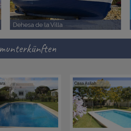
Dehesa de la Villa
umunterkünften
ara
Casa Asilah