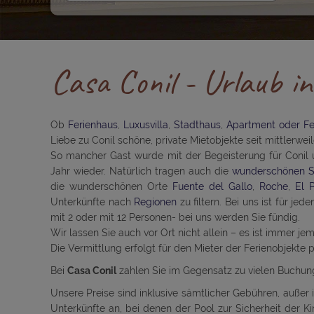
Casa Conil - Urlaub i
Ob
Ferienhaus
,
Luxusvilla
,
Stadthaus
,
Apartment oder F
Liebe zu Conil schöne, private Mietobjekte seit mittlerwei
So mancher Gast wurde mit der Begeisterung für Conil 
Jahr wieder. Natürlich tragen auch die
wunderschönen S
die wunderschönen Orte
Fuente del Gallo
,
Roche
,
El 
Unterkünfte nach
Regionen
zu filtern. Bei uns ist für je
mit 2 oder mit 12 Personen- bei uns werden Sie fündig.
Wir lassen Sie auch vor Ort nicht allein – es ist immer j
Die Vermittlung erfolgt für den Mieter der Ferienobjekte
Bei
Casa Conil
zahlen Sie im Gegensatz zu vielen Buchun
Unsere Preise sind inklusive sämtlicher Gebühren, außer i
Unterkünfte an, bei denen der Pool zur Sicherheit der K