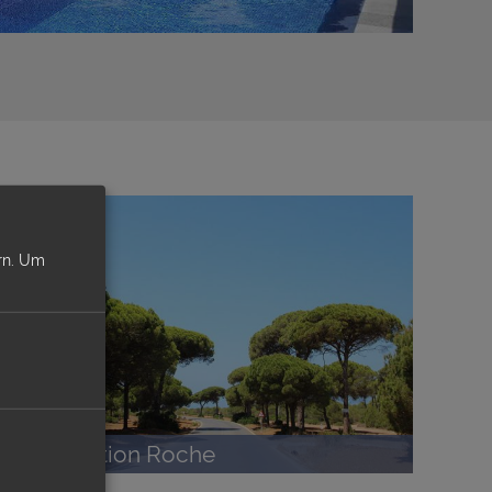
n.
Um
Urbanisation Roche