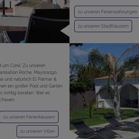
zu unseren Ferienwohnungen
zu unseren Stadthäusern
d um Conil. Zu unseren
banisation Roche, Mayorazgo,
na und natürlich El Palmar &
nen ein großer Pool und Garten
s richtig beraten. Wer es
schauen.
zu unseren Ferienhäusern
zu unseren Villen