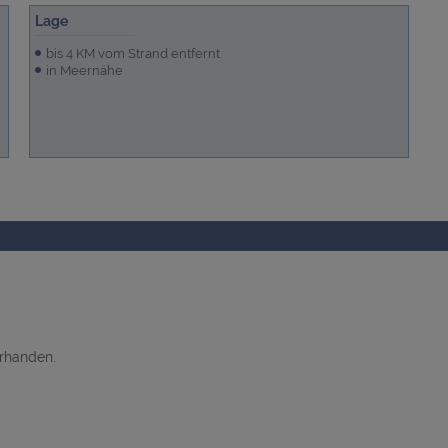
Lage
bis 4 KM vom Strand entfernt
in Meernähe
orhanden.