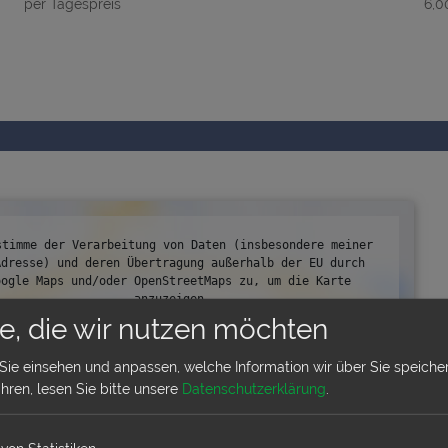
per Tagespreis
6,0
stimme der Verarbeitung von Daten (insbesondere meiner 
Adresse) und deren Übertragung außerhalb der EU durch 
oogle Maps und/oder OpenStreetMaps zu, um die Karte 
anzuzeigen.
Mehr erfahren
e, die wir nutzen möchten
Karte anzeigen
Sie einsehen und anpassen, welche Information wir über Sie speicher
hren, lesen Sie bitte unsere
Datenschutzerklärung
.
Karte immer anzeigen