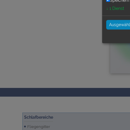
Speichern 
↓
1
Dienst
Ausgewählt
Schlafbereiche
Fliegengitter