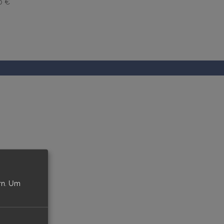
0 €
n.
Um