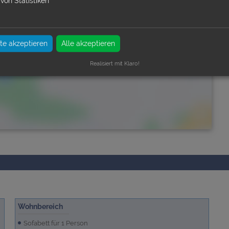
von Statistiken
e akzeptieren
Alle akzeptieren
Realisiert mit Klaro!
Wohnbereich
Sofabett für 1 Person