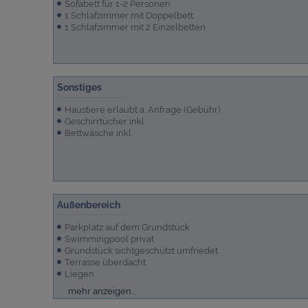
Sofabett für 1-2 Personen
1 Schlafzimmer mit Doppelbett
1 Schlafzimmer mit 2 Einzelbetten
Sonstiges
Haustiere erlaubt a. Anfrage (Gebühr)
Geschirrtücher inkl.
Bettwäsche inkl.
Außenbereich
Parkplatz auf dem Grundstück
Swimmingpool privat
Grundstück sichtgeschützt umfriedet
Terrasse überdacht
Liegen
Grillterrasse, überdacht
Terrassenmöbel
Markise
Grill
Garten/Liegewiese
mehr anzeigen...