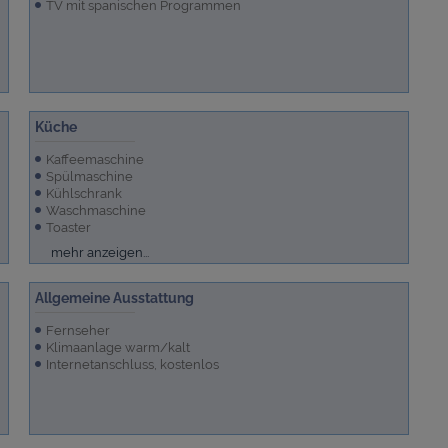
TV mit spanischen Programmen
Küche
Kaffeemaschine
Spülmaschine
Kühlschrank
Waschmaschine
Toaster
Mikrowelle
Cerankochfeld
Backofen
Küche
mehr anzeigen...
Allgemeine Ausstattung
Fernseher
Klimaanlage warm/kalt
Internetanschluss, kostenlos