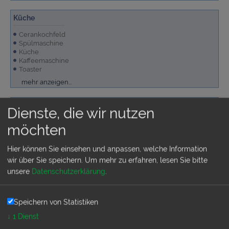
Küche
Cerankochfeld
Spülmaschine
Küche
Kaffeemaschine
Toaster
Kühlschrank
Mikrowelle
Waschmaschine
mehr anzeigen...
Außenbereich
Dienste, die wir nutzen
Grundstück sichtgeschützt umfriedet
möchten
Liegen
Swimmingpool privat
Terrasse überdacht
Hier können Sie einsehen und anpassen, welche Information
Terrassenmöbel
wir über Sie speichern.
Um mehr zu erfahren, lesen Sie bitte
Fahrräder inkl.
Grill
Garten/Liegewiese
Parkplatz auf dem Grundstück
mehr anzeigen...
unsere
Datenschutzerklärung
.
Allgemeine Ausstattung
Speichern von Statistiken
Internetanschluss, kostenlos
↓
1
Dienst
Klimaanlage warm/kalt