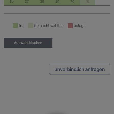
26
27
28
29
30
31
frei
frei, nicht wählbar
belegt
Auswahl löschen
unverbindlich anfragen