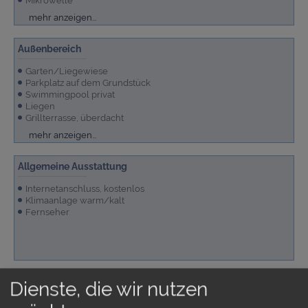
Mikrowelle
Küche
Backofen
mehr anzeigen...
Außenbereich
Garten/Liegewiese
Parkplatz auf dem Grundstück
Swimmingpool privat
Liegen
Grillterrasse, überdacht
Terrassenmöbel
Terrasse überdacht
Grill
Grundstück sichtgeschützt umfriedet
mehr anzeigen...
Allgemeine Ausstattung
Internetanschluss, kostenlos
Klimaanlage warm/kalt
Fernseher
Dienste, die wir nutzen
Badezimmer
2 Duschbäder