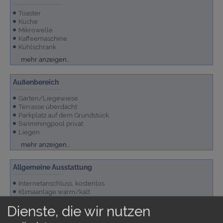
Toaster
Küche
Mikrowelle
Kaffeemaschine
Kühlschrank
Spülmaschine
Waschmaschine
Kochfeld Induktion
mehr anzeigen...
Außenbereich
Garten/Liegewiese
Terrasse überdacht
Parkplatz auf dem Grundstück
Swimmingpool privat
Liegen
Grundstück sichtgeschützt umfriedet
Terrassenmöbel
Grill
mehr anzeigen...
Allgemeine Ausstattung
Internetanschluss, kostenlos
Klimaanlage warm/kalt
Dienste, die wir nutzen