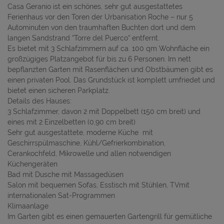
Casa Geranio ist ein schönes, sehr gut ausgestattetes
Ferienhaus vor den Toren der Urbanisation Roche – nur 5
Autominuten von den traumhaften Buchten dort und dem
langen Sandstrand “Torre del Puerco“ entfernt.
Es bietet mit 3 Schlafzimmern auf ca. 100 qm Wohnfläche ein
großzügiges Platzangebot für bis zu 6 Personen. Im nett
bepflanzten Garten mit Rasenflächen und Obstbäumen gibt es
einen privaten Pool. Das Grundstück ist komplett umfriedet und
bietet einen sicheren Parkplatz.
Details des Hauses:
3 Schlafzimmer, davon 2 mit Doppelbett (150 cm breit) und
eines mit 2 Einzelbetten (0,90 cm breit)
Sehr gut ausgestattete, moderne Küche mit
Geschirrspülmaschine, Kühl/Gefrierkombination,
Cerankochfeld, Mikrowelle und allen notwendigen
Küchengeräten
Bad mit Dusche mit Massagedüsen
Salon mit bequemen Sofas, Esstisch mit Stühlen, TVmit
internationalen Sat-Programmen
Klimaanlage
Im Garten gibt es einen gemauerten Gartengrill für gemütliche