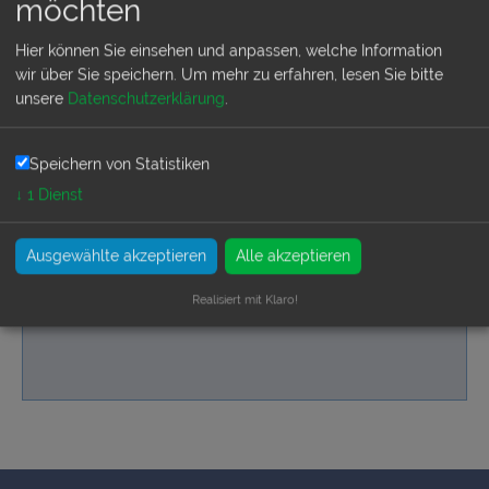
möchten
Hier können Sie einsehen und anpassen, welche Information
Badezimmer
wir über Sie speichern.
Um mehr zu erfahren, lesen Sie bitte
unsere
Datenschutzerklärung
.
1 Duschbad
Speichern von Statistiken
↓
1
Dienst
Lage
Ausgewählte akzeptieren
Alle akzeptieren
in Meernähe
Realisiert mit Klaro!
bis 4 KM vom Strand entfernt