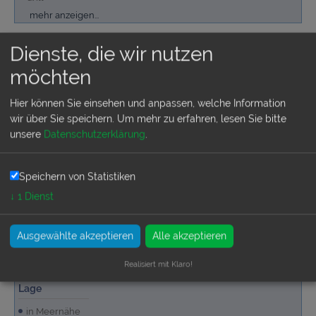
Grundstück sichtgeschützt umfriedet
Garten/Liegewiese
Parkplatz auf dem Grundstück
mehr anzeigen...
Allgemeine Ausstattung
Dienste, die wir nutzen
Internetanschluss, kostenlos
möchten
Hier können Sie einsehen und anpassen, welche Information
wir über Sie speichern.
Um mehr zu erfahren, lesen Sie bitte
unsere
Datenschutzerklärung
.
Badezimmer
Speichern von Statistiken
1 Vollbad
↓
1
Dienst
Ausgewählte akzeptieren
Alle akzeptieren
Realisiert mit Klaro!
Lage
in Meernähe