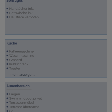
Sonstiges
Handtücher inkl.
Bettwäsche inkl.
Haustiere verboten
Küche
Kaffeemaschine
Waschmaschine
Gasherd
Kühlschrank
Toaster
Küche
Mikrowelle
mehr anzeigen...
Außenbereich
Liegen
Swimmingpool privat
Terrassenmöbel
Terrasse überdacht
Grill