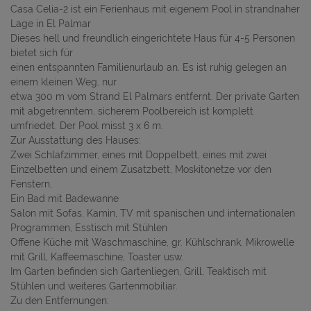
Casa Celia-2 ist ein Ferienhaus mit eigenem Pool in strandnaher
Lage in El Palmar
Dieses hell und freundlich eingerichtete Haus für 4-5 Personen
bietet sich für
einen entspannten Familienurlaub an. Es ist ruhig gelegen an
einem kleinen Weg, nur
etwa 300 m vom Strand El Palmars entfernt. Der private Garten
mit abgetrenntem, sicherem Poolbereich ist komplett
umfriedet. Der Pool misst 3 x 6 m.
Zur Ausstattung des Hauses:
Zwei Schlafzimmer, eines mit Doppelbett, eines mit zwei
Einzelbetten und einem Zusatzbett, Moskitonetze vor den
Fenstern,
Ein Bad mit Badewanne
Salon mit Sofas, Kamin, TV mit spanischen und internationalen
Programmen, Esstisch mit Stühlen
Offene Küche mit Waschmaschine, gr. Kühlschrank, Mikrowelle
mit Grill, Kaffeemaschine, Toaster usw.
Im Garten befinden sich Gartenliegen, Grill, Teaktisch mit
Stühlen und weiteres Gartenmobiliar.
Zu den Entfernungen: