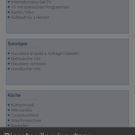
internationales Sat-TV
TV mit spanischen Programmen
Kamin/Ofen
Sofabett für 1 Person
Sonstiges
Haustiere erlaubt a. Anfrage (Gebühr)
Bettwäsche inkl.
Haustiere verboten
Handtücher inkl.
Küche
Kühlschrank
Mikrowelle
Cerankochfeld
Waschmaschine
Backofen
Küche
Toaster
Kaffeemaschine
Spülmaschine
mehr anzeigen...