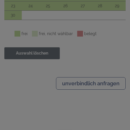
23
24
25
26
27
28
29
30
frei
frei, nicht wählbar
belegt
Auswahl löschen
unverbindlich anfragen