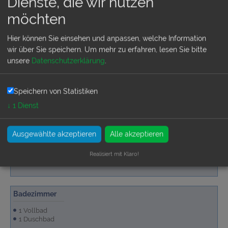
Dienste, die wir nutzen
möchten
Außenbereich
Parkplatz auf dem Grundstück
Hier können Sie einsehen und anpassen, welche Information
Liegen
wir über Sie speichern.
Um mehr zu erfahren, lesen Sie bitte
Swimmingpool privat
unsere
Datenschutzerklärung
.
Terrassenmöbel
Terrasse überdacht
Grillterrasse, überdacht
Grundstück sichtgeschützt umfriedet
Garten/Liegewiese
mehr anzeigen...
Speichern von Statistiken
↓
1
Dienst
Allgemeine Ausstattung
Internetanschluss, kostenlos
Ausgewählte akzeptieren
Alle akzeptieren
Realisiert mit Klaro!
Badezimmer
1 Vollbad
1 Duschbad