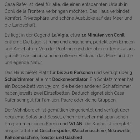
Casa Rafer ist ideal für alle, die einen entspannten Urlaub in
Conil de la Frontera verbringen möchten. Das Haus verbindet
Komfort, Privatsphäre und schöne Ausblicke auf das Meer und
die Landschaft.
Es liegt in der Gegend
La Vigía
, etwa
10 Minuten von Conil
entfernt. Die Lage ist ruhig und angenehm, perfekt zum Erholen
und Abschalten. Von der Poolzone und der oberen Terrasse aus
genießt man einen schönen offenen Blick auf das Meer und die
umliegende Natur.
Das Haus bietet Platz für
bis zu 6 Personen
und verfügt über
3
Schlafzimmer
, alle mit
Deckenventilator
. Ein Schlafzimmer hat
ein Doppelbett von 135 cm, die beiden anderen Schlafzimmer
haben jeweils zwei Einzelbetten. Dadurch eignet sich Casa
Rafer sehr gut für Familien, Paare oder kleine Gruppen.
Der Wohnbereich ist gemütlich eingerichtet und verfügt über
bequeme Sofas und Sessel, einen Fernseher mit spanischen
Programmen, einen Kamin und
WLAN
. Die Küche ist komplett
ausgestattet mit
Geschirrspüler, Waschmaschine, Mikrowelle,
Kaffeemaschine, Toaster und Gasherd
.