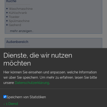
Küche
Waschmaschine
Kühlschrank
Toaster
Spülmaschine
Gasherd
Mikrowelle
mehr anzeigen...
Außenbereich
Grundstück sichtgeschützt umfriedet
Dienste, die wir nutzen
Liegen
Swimmingpool privat
möchten
Terrassenmöbel
Terrasse überdacht
Grill
Garten/Liegewiese
Parkplatz auf dem Grundstück
mehr anzeigen...
Hier können Sie einsehen und anpassen, welche Information
wir über Sie speichern.
Um mehr zu erfahren, lesen Sie bitte
unsere
Datenschutzerklärung
.
Allgemeine Ausstattung
Fernseher
Internetanschluss, kostenlos
Speichern von Statistiken
↓
1
Dienst