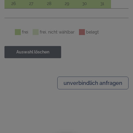
26
27
28
29
30
31
frei
frei, nicht wählbar
belegt
Auswahl löschen
unverbindlich anfragen