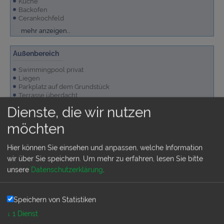
Küche
Backofen
Cerankochfeld
Mikrowelle
Waschmaschine
Kühlschrank
Spülmaschine
mehr anzeigen...
Außenbereich
Swimmingpool privat
Liegen
Parkplatz auf dem Grundstück
Terrasse überdacht
Garten/Liegewiese
Dienste, die wir nutzen
Grundstück sichtgeschützt umfriedet
Grill
Terrassenmöbel
mehr anzeigen...
möchten
Allgemeine Ausstattung
Hier können Sie einsehen und anpassen, welche Information
Internetanschluss, kostenlos
wir über Sie speichern.
Um mehr zu erfahren, lesen Sie bitte
Klimaanlage warm/kalt
unsere
Datenschutzerklärung
.
Fernseher
Speichern von Statistiken
↓
1
Dienst