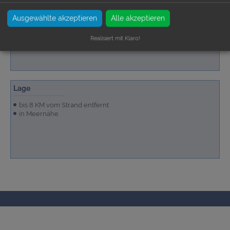
Badezimmer
1 Duschbad
Ausgewählte akzeptieren
Alle akzeptieren
Realisiert mit Klaro!
Lage
bis 8 KM vom Strand entfernt
in Meernähe