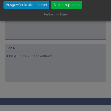
Ausgewählte akzeptieren
Alle akzeptieren
Badezimmer
2 Duschbäder
Realisiert mit Klaro!
Lage
bis 4 KM vom Strand entfernt