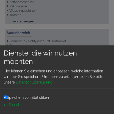
Kaffeemaschine
Mikrowelle
Waschmaschine
Toaster
Kühlschrank
mehr anzeigen...
Außenbereich
Grundstück sichtgeschützt umfriedet
Grill
Terrassenmöbel
Dienste, die wir nutzen
Swimmingpool privat
Terrasse überdacht
möchten
Liegen
Parkplatz auf dem Grundstück
Garten/Liegewiese
mehr anzeigen...
Hier können Sie einsehen und anpassen, welche Information
Allgemeine Ausstattung
wir über Sie speichern.
Um mehr zu erfahren, lesen Sie bitte
unsere
Datenschutzerklärung
.
Internetanschluss, kostenlos
Fernseher
Speichern von Statistiken
↓
1
Dienst